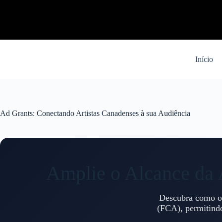
Pular
para
o
conteúdo
Início
Ad Grants: Conectando Artistas Canadenses à sua Audiência
Amplie o Alcance da A
Descubra como o 
(FCA), permitindo