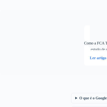
Como a FCA Tr
Um estudo de ca
Ler artig
O que é o Googl