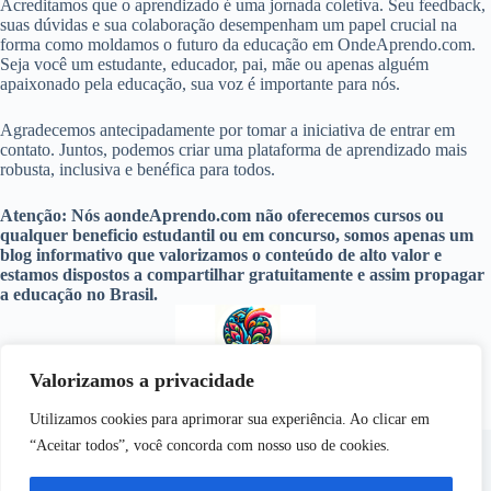
Acreditamos que o aprendizado é uma jornada coletiva. Seu feedback,
suas dúvidas e sua colaboração desempenham um papel crucial na
forma como moldamos o futuro da educação em OndeAprendo.com.
Seja você um estudante, educador, pai, mãe ou apenas alguém
apaixonado pela educação, sua voz é importante para nós.
Agradecemos antecipadamente por tomar a iniciativa de entrar em
contato. Juntos, podemos criar uma plataforma de aprendizado mais
robusta, inclusiva e benéfica para todos.
Atenção: Nós aondeAprendo.com não oferecemos cursos ou
qualquer beneficio estudantil ou em concurso, somos apenas um
blog informativo que valorizamos o conteúdo de alto valor e
estamos dispostos a compartilhar gratuitamente e assim propagar
a educação no Brasil.
Valorizamos a privacidade
Utilizamos cookies para aprimorar sua experiência. Ao clicar em
O conteúdo deste site tem como objetivo fornecer
“Aceitar todos”, você concorda com nosso uso de cookies.
conhecimentos gerais sobre atualidades, tecnologia, tutoriais,
guias e sobre os principais aplicativos do mercado digital e