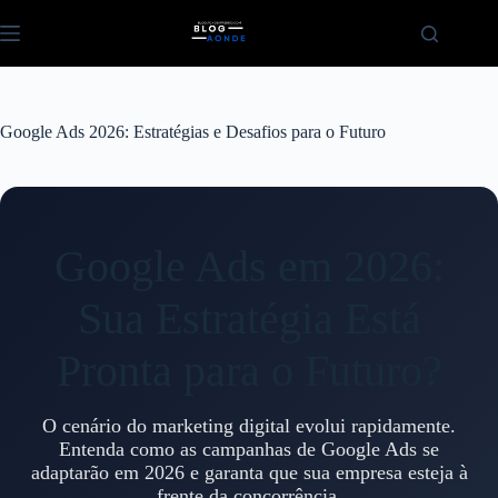
Pular
para
o
conteúdo
Google Ads 2026: Estratégias e Desafios para o Futuro
Google Ads em 2026:
Sua Estratégia Está
Pronta para o Futuro?
O cenário do marketing digital evolui rapidamente.
Entenda como as campanhas de Google Ads se
adaptarão em 2026 e garanta que sua empresa esteja à
frente da concorrência.