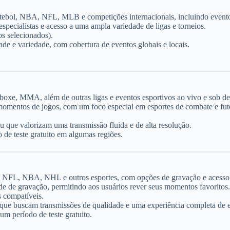
futebol, NBA, NFL, MLB e competições internacionais, incluindo even
specialistas e acesso a uma ampla variedade de ligas e torneios.
s selecionados).
ade e variedade, com cobertura de eventos globais e locais.
.
 boxe, MMA, além de outras ligas e eventos esportivos ao vivo e sob 
 momentos de jogos, com um foco especial em esportes de combate e fut
u que valorizam uma transmissão fluida e de alta resolução.
 de teste gratuito em algumas regiões.
ol, NFL, NBA, NHL e outros esportes, com opções de gravação e acesso
e de gravação, permitindo aos usuários rever seus momentos favoritos.
 compatíveis.
s que buscam transmissões de qualidade e uma experiência completa de e
um período de teste gratuito.