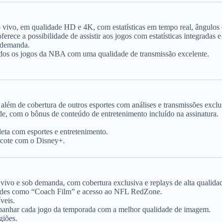
vivo, em qualidade HD e 4K, com estatísticas em tempo real, ângulos 
erece a possibilidade de assistir aos jogos com estatísticas integradas e
 demanda.
dos os jogos da NBA com uma qualidade de transmissão excelente.
, além de cobertura de outros esportes com análises e transmissões exc
de, com o bônus de conteúdo de entretenimento incluído na assinatura.
.
ta com esportes e entretenimento.
acote com o Disney+.
vivo e sob demanda, com cobertura exclusiva e replays de alta qualida
ades como “Coach Film” e acesso ao NFL RedZone.
veis.
panhar cada jogo da temporada com a melhor qualidade de imagem.
giões.