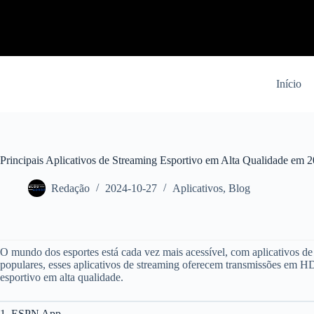
Pular
para
o
conteúdo
Início
Principais Aplicativos de Streaming Esportivo em Alta Qualidade em 
Redação
2024-10-27
Aplicativos
,
Blog
O mundo dos esportes está cada vez mais acessível, com aplicativos de 
populares, esses aplicativos de streaming oferecem transmissões em HD 
esportivo em alta qualidade.
1. ESPN App