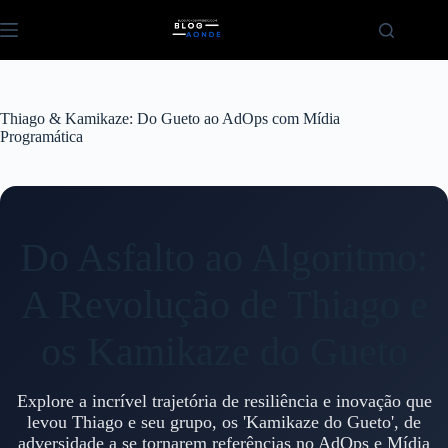
Pular
para
o
conteúdo
Thiago & Kamikaze: Do Gueto ao AdOps com Mídia
Programática
Do Asfalto ao Algoritmo:
A Revolução de Thiago e
os Kamikaze do Gueto
Explore a incrível trajetória de resiliência e inovação que
levou Thiago e seu grupo, os 'Kamikaze do Gueto', de
adversidade a se tornarem referências no AdOps e Mídia